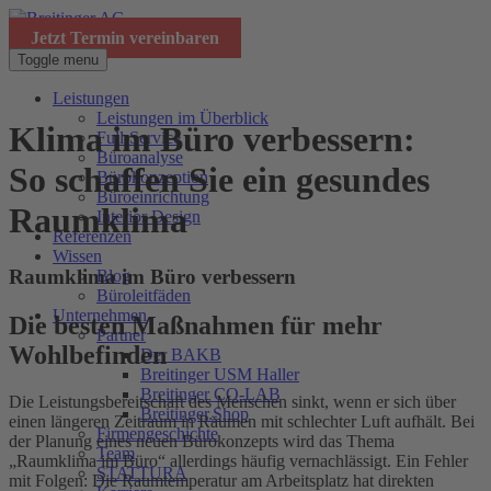
Jetzt Termin vereinbaren
Toggle menu
Leistungen
Leistungen im Überblick
Klima im Büro verbessern:
Full-Service
Büroanalyse
So schaffen Sie ein gesundes
Bürokonzeption
Büroeinrichtung
Raumklima
Interior Design
Referenzen
Wissen
Raumklima im Büro verbessern
Blog
Büroleitfäden
Unternehmen
Die besten Maßnahmen für mehr
Partner
Wohlbefinden
Der BAKB
Breitinger USM Haller
Breitinger CO-LAB
Die Leistungsbereitschaft des Menschen sinkt, wenn er sich über
Breitinger.Shop
einen längeren Zeitraum in Räumen mit schlechter Luft aufhält. Bei
Firmengeschichte
der Planung eines neuen Bürokonzepts wird das Thema
Team
„Raumklima im Büro“ allerdings häufig vernachlässigt. Ein Fehler
STATTURA
mit Folgen: Die Raumtemperatur am Arbeitsplatz hat direkten