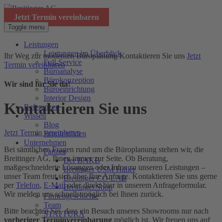
Jetzt Termin vereinbaren
Toggle menu
Leistungen
Leistungen im Überblick
Ihr Weg zur modernen Büroplanung
Kontaktieren Sie uns
Jetzt
Full-Service
Termin vereinbaren
Büroanalyse
Bürokonzeption
Wir sind für Sie da!
Büroeinrichtung
Interior Design
Kontaktieren Sie uns
Referenzen
Wissen
Blog
Jetzt Termin vereinbaren
Büroleitfäden
Unternehmen
Bei sämtlichen Fragen rund um die Büroplanung stehen wir, die
Partner
Breitinger AG, Ihnen immer zur Seite. Ob Beratung,
Der BAKB
maßgeschneiderte Lösungen oder Infos zu unseren Leistungen –
Breitinger USM Haller
unser Team freut sich über Ihre Anfrage. Kontaktieren Sie uns gerne
Breitinger CO-LAB
per
Telefon
,
E-Mail
oder direkt hier in unserem Anfrageformular.
Breitinger.Shop
Wir melden uns schnellstmöglich bei Ihnen zurück.
Firmengeschichte
Team
Bitte beachten Sie, dass ein
Besuch unseres Showrooms nur nach
STATTURA
vorheriger
Terminvereinbarung
möglich ist. Wir freuen uns auf