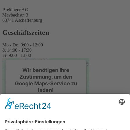
Breitinger AG
Maybachstr. 3
63741 Aschaffenburg
Geschäftszeiten
Mo - Do: 9:00 - 12:00
& 14:00 - 17:30
Fr: 9:00 - 13:00
Wir benötigen Ihre
Zustimmung, um den
Google Maps-Service zu
laden!
Wir verwenden einen Service eines
Drittanbieters, um Karteninhalte
einzubetten. Dieser Service kann
Daten zu Ihren Aktivitäten
sammeln. Bitte lesen Sie die Details