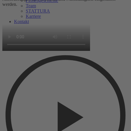
Firmengeschichte
werden.
Team
STATTURA
Karriere
Kontakt