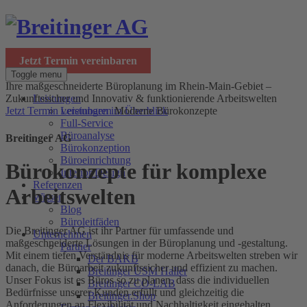
Jetzt Termin vereinbaren
Toggle menu
Ihre maßgeschneiderte Büroplanung im Rhein-Main-Gebiet –
Leistungen
Zukunftssicher und Innovativ
& funktionierende Arbeitswelten
Leistungen im Überblick
Jetzt Termin vereinbaren
Moderne Bürokonzepte
Full-Service
Büroanalyse
Breitinger AG
Bürokonzeption
Büroeinrichtung
Bürokonzepte für komplexe
Interior Design
Referenzen
Arbeitswelten
Wissen
Blog
Büroleitfäden
Die Breitinger AG ist ihr Partner für umfassende und
Unternehmen
maßgeschneiderte Lösungen in der Büroplanung und -gestaltung.
Partner
Mit einem tiefen Verständnis für moderne Arbeitswelten streben wir
Der BAKB
danach, die Büroarbeit zukunftssicher und effizient zu machen.
Breitinger USM Haller
Unser Fokus ist es Büros so zu planen, dass die individuellen
Breitinger CO-LAB
Bedürfnisse unserer Kunden erfüllt und gleichzeitig die
Breitinger.Shop
Anforderungen an Flexibilität und Nachhaltigkeit eingehalten