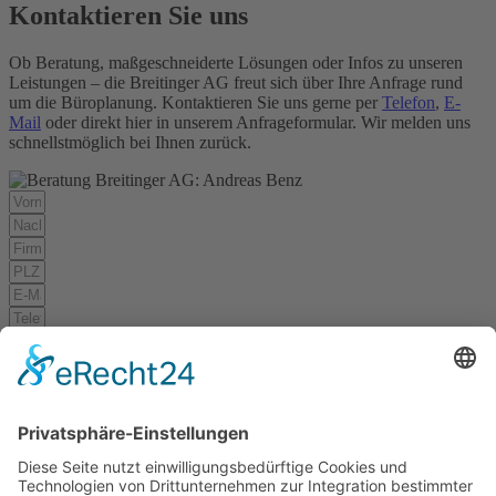
Kontaktieren Sie uns
Ob Beratung, maßgeschneiderte Lösungen oder Infos zu unseren
Leistungen – die Breitinger AG freut sich über Ihre Anfrage rund
um die Büroplanung. Kontaktieren Sie uns gerne per
Telefon
,
E-
Mail
oder direkt hier in unserem Anfrageformular. Wir melden uns
schnellstmöglich bei Ihnen zurück.
Ich habe die
Datenschutzerklärung
gelesen und akzeptiere
diese.*
Absenden